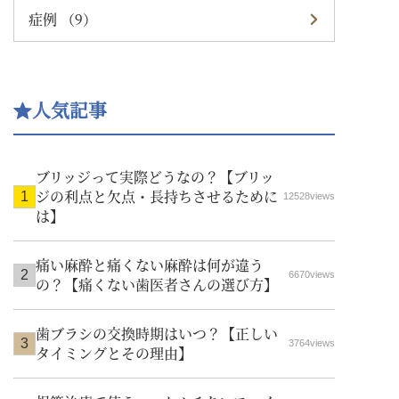
症例 （9）
人気記事
ブリッジって実際どうなの？【ブリッ
ジの利点と欠点・長持ちさせるために
12528views
は】
痛い麻酔と痛くない麻酔は何が違う
6670views
の？【痛くない歯医者さんの選び方】
歯ブラシの交換時期はいつ？【正しい
3764views
タイミングとその理由】