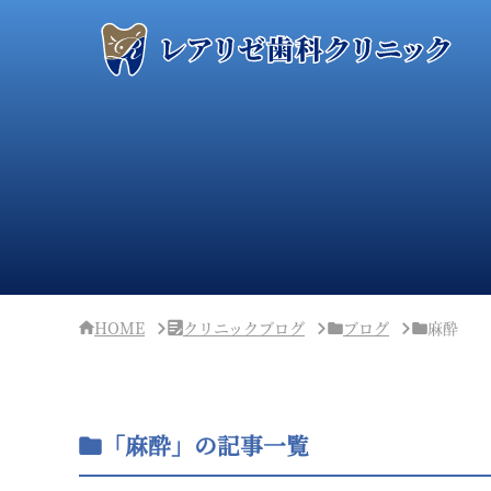
サ
イ
ド
バ
ー・
ク
リ
ニ
ッ
ク
概
要
HOME
クリニックブログ
ブログ
麻酔
「麻酔」の記事一覧