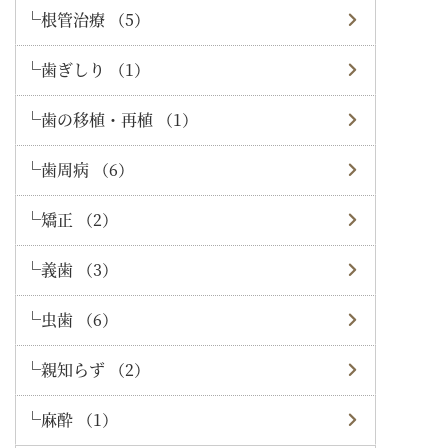
根管治療 （5）
歯ぎしり （1）
歯の移植・再植 （1）
歯周病 （6）
矯正 （2）
義歯 （3）
虫歯 （6）
親知らず （2）
麻酔 （1）