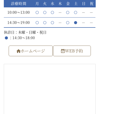
診療時間
月
火
水
木
金
土
日
祝
10:00～13:00
－
－
－
14:30～19:00
－
－
－
休診日：木曜・日曜・祝日
：14:30～18:00
ホームページ
WEB予約