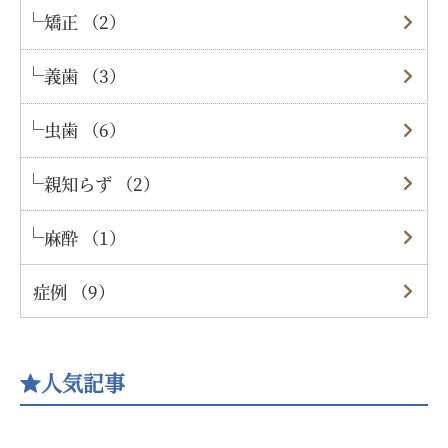
矯正 （2）
義歯 （3）
虫歯 （6）
親知らず （2）
麻酔 （1）
症例 （9）
人気記事