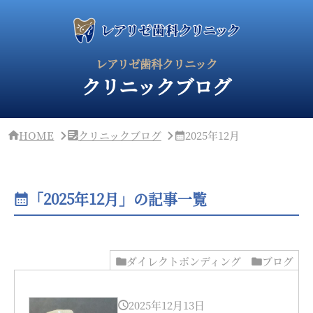
サ
イ
ド
バ
ー・
レアリゼ歯科クリニック
ク
クリニックブログ
リ
ニ
ッ
ク
概
HOME
クリニックブログ
2025年12月
要
「2025年12月」の記事一覧
ダイレクトボンディング
ブログ
2025年12月13日