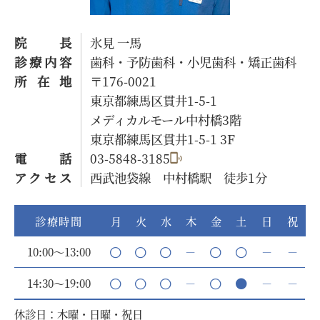
院長
氷見 一馬
診療内容
歯科・予防歯科・小児歯科・矯正歯科
所在地
〒176-0021
東京都練馬区貫井1-5-1
メディカルモール中村橋3階
東京都練馬区貫井1-5-1 3F
電話
03-5848-3185
アクセス
西武池袋線 中村橋駅 徒歩1分
診療時間
月
火
水
木
金
土
日
祝
10:00～13:00
－
－
－
14:30～19:00
－
－
－
休診日：木曜・日曜・祝日