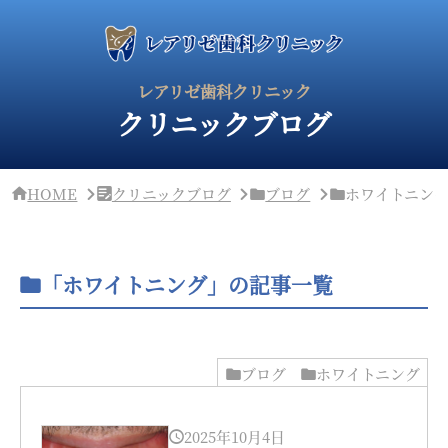
サ
イ
ド
バ
ー・
レアリゼ歯科クリニック
ク
クリニックブログ
リ
ニ
ッ
ク
概
HOME
クリニックブログ
ブログ
ホワイトニン
要
「ホワイトニング」の記事一覧
ブログ
ホワイトニング
2025年10月4日