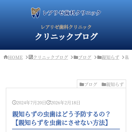
サ
イ
ド
バ
ー・
レアリゼ歯科クリニック
ク
クリニックブログ
リ
ニ
ッ
ク
概
HOME
クリニックブログ
ブログ
親知らず
親
要
ブログ
親知らず
2024年7月20日
2026年2月18日
親知らずの虫歯はどう予防するの？
【親知らずを虫歯にさせない方法】