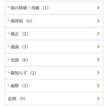
歯の移植・再植 （1）
歯周病 （6）
矯正 （2）
義歯 （3）
虫歯 （6）
親知らず （2）
麻酔 （1）
症例 （9）