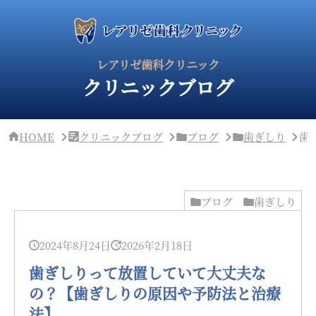
サ
イ
ド
バ
ー・
レアリゼ歯科クリニック
ク
クリニックブログ
リ
ニ
ッ
ク
概
HOME
クリニックブログ
ブログ
歯ぎしり
歯
要
ブログ
歯ぎしり
2024年8月24日
2026年2月18日
歯ぎしりって放置していて大丈夫な
の？【歯ぎしりの原因や予防法と治療
法】