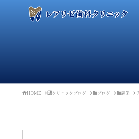
サ
イ
ド
バ
ー・
ク
リ
ニ
ッ
ク
概
要
HOME
クリニックブログ
ブログ
義歯