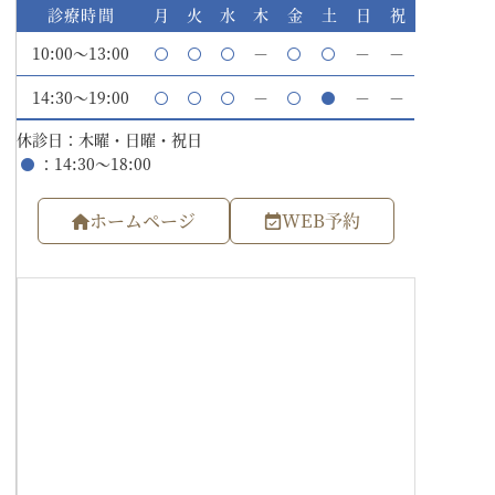
診療時間
月
火
水
木
金
土
日
祝
10:00～13:00
－
－
－
14:30～19:00
－
－
－
休診日：木曜・日曜・祝日
：14:30～18:00
ホームページ
WEB予約