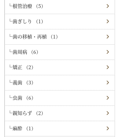
根管治療 （5）
歯ぎしり （1）
歯の移植・再植 （1）
歯周病 （6）
矯正 （2）
義歯 （3）
虫歯 （6）
親知らず （2）
麻酔 （1）