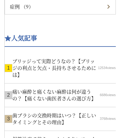
症例 （9）
人気記事
ブリッジって実際どうなの？【ブリッ
ジの利点と欠点・長持ちさせるために
12534views
は】
痛い麻酔と痛くない麻酔は何が違う
6686views
の？【痛くない歯医者さんの選び方】
歯ブラシの交換時期はいつ？【正しい
3768views
タイミングとその理由】