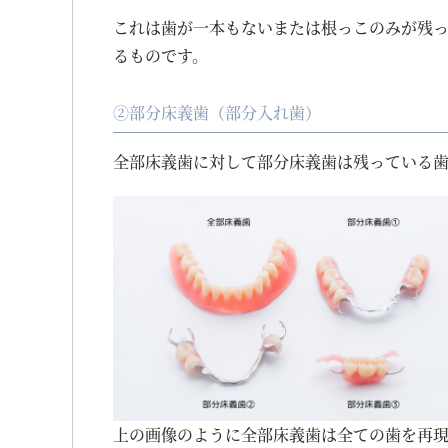
これは歯が一本もないまたは根っこのみが残
るものです。
②部分床義歯（部分入れ歯）
全部床義歯に対して部分床義歯は残っている
上の画像のように全部床義歯は全ての歯を再