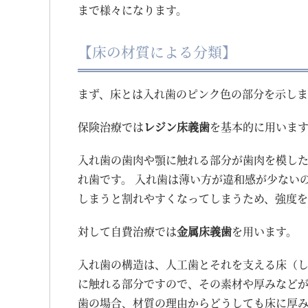
まで様々になります。
【床の材質による分類】
まず、床とは入れ歯のピンク色の部分を示しま
保険治療では
レジン床義歯
を基本的に用いま
入れ歯の歯肉や顎に触れる部分が歯肉を模し
れ歯です。 入れ歯は薄い方が違和感が少ない
しまうと割れやすくなってしまうため、強度を
対して自費治療では
金属床義歯
を用います。
入れ歯の構造は、人工歯とそれを支える床（
に触れる部分ですので、その素材や厚みなど
歯の場合、材質の理由からどうしても床に厚