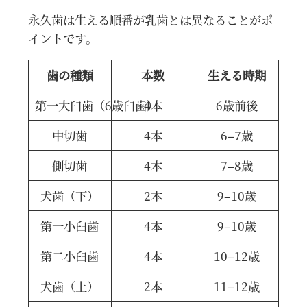
永久歯は生える順番が乳歯とは異なることがポ
イントです。
歯の種類
本数
生える時期
第一大臼歯（6歳臼歯）
4本
6歳前後
中切歯
4本
6–7歳
側切歯
4本
7–8歳
犬歯（下）
2本
9–10歳
第一小臼歯
4本
9–10歳
第二小臼歯
4本
10–12歳
犬歯（上）
2本
11–12歳