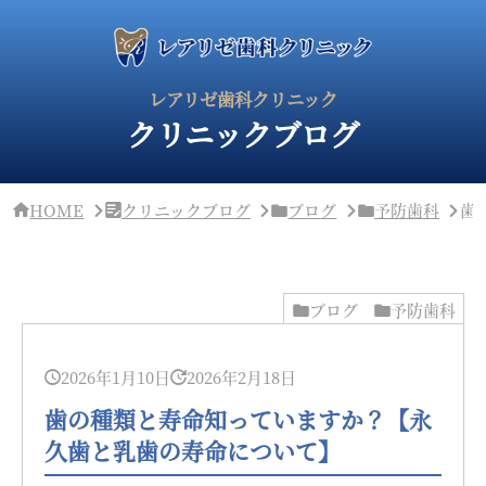
サ
イ
ド
バ
ー・
レアリゼ歯科クリニック
ク
クリニックブログ
リ
ニ
ッ
ク
概
HOME
クリニックブログ
ブログ
予防歯科
歯
要
ブログ
予防歯科
2026年1月10日
2026年2月18日
歯の種類と寿命知っていますか？【永
久歯と乳歯の寿命について】