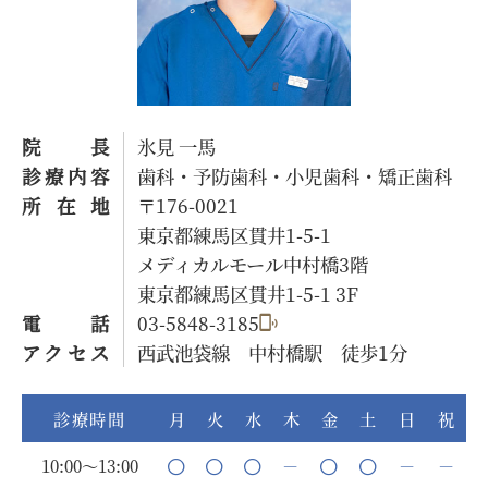
院長
氷見 一馬
診療内容
歯科・予防歯科・小児歯科・矯正歯科
所在地
〒176-0021
東京都練馬区貫井1-5-1
メディカルモール中村橋3階
東京都練馬区貫井1-5-1 3F
電話
03-5848-3185
アクセス
西武池袋線 中村橋駅 徒歩1分
診療時間
月
火
水
木
金
土
日
祝
10:00～13:00
－
－
－