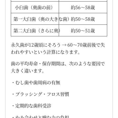
小臼歯（奥歯の前）
約56〜58歳
第一大臼歯（奥の大きな歯）
約50〜58歳
第二大臼歯（さらに奥）
約50〜51歳
永久歯が12歳頃にそろう → 60〜70歳前後で失
われやすいという計算になります。
歯の平均寿命・保存期間は、次のような要因で
大きく違います。
︎・むし歯や歯周病の有無
・ブラッシング・フロス習慣
・定期的な歯科受診
・かみ合わせと噛む力の負担