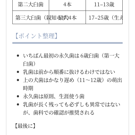
第二大臼歯
4本
11–13歳
第三大臼歯（親知らず）
最大4本
17–25歳（生えな
【ポイント整理】
いちばん最初の永久歯は 6歳臼歯（第一大
臼歯）
乳歯は前から順番に抜けるわけではない
上の犬歯はかなり遅め（11〜12歳）の萌出
時期
永久歯は原則、生涯使う歯
乳歯が長く残っても必ずしも異常ではない
が、歯科での確認が推奨される
【最後に】